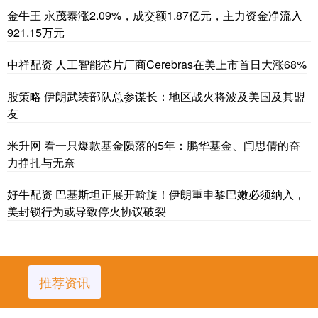
金牛王 永茂泰涨2.09%，成交额1.87亿元，主力资金净流入
921.15万元
中祥配资 人工智能芯片厂商Cerebras在美上市首日大涨68%
股策略 伊朗武装部队总参谋长：地区战火将波及美国及其盟
友
米升网 看一只爆款基金陨落的5年：鹏华基金、闫思倩的奋
力挣扎与无奈
好牛配资 巴基斯坦正展开斡旋！伊朗重申黎巴嫩必须纳入，
美封锁行为或导致停火协议破裂
推荐资讯