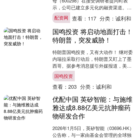
母（600298）在接受调研者提问时表
示，公司已建立多元化的融资渠道。在
债务融资方面，公司主要通过银行贷
配资网
查看：
117
分类：
诚利和
款、发行公司债券等....
国鸣投资 将启动地面打击！
特朗普，突发威胁！
特朗普国鸣投资，又有大动作！ 继对委
内瑞拉采取行动后，特朗普又盯上了墨
西哥。据参考消息援引外媒报道，美国
总统特朗普1月8日表示，“很快”将启动对
国鸣投资
墨西哥贩毒集团的....
查看：
203
分类：
诚利和
优配中国 英矽智能：与施维
雅达成8.88亿美元抗肿瘤药
物研发合作
2026年1月5日，英矽智能（03696.HK）
公告称，与一家由基金会管理的全球独