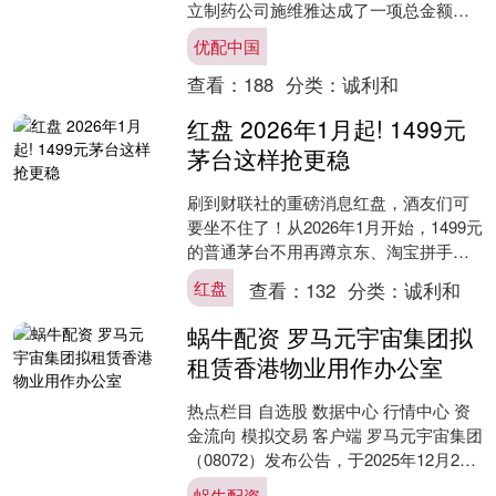
立制药公司施维雅达成了一项总金额达
8.88亿美元的研发合作，双方将携手利
优配中国
用英矽....
查看：
188
分类：
诚利和
红盘 2026年1月起! 1499元
茅台这样抢更稳
刷到财联社的重磅消息红盘，酒友们可
要坐不住了！从2026年1月开始，1499元
的普通茅台不用再蹲京东、淘宝拼手
速，直接上i茅台APP就能申购，这波操
红盘
查看：
132
分类：
诚利和
作简直是刚需....
蜗牛配资 罗马元宇宙集团拟
租赁香港物业用作办公室
热点栏目 自选股 数据中心 行情中心 资
金流向 模拟交易 客户端 罗马元宇宙集团
（08072）发布公告，于2025年12月24
日，承租人（本公司的间接全资附属
蜗牛配资