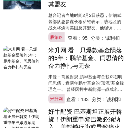
其盟友
总台记者当地时间2月2日获悉，伊朗武
装部队总参谋长穆萨维表示，该地区的
战火将烧向美国及其盟友。他强调，伊
朗毫不畏惧敌人表面的霸权，已为全面
股策略
查看：
95
分类：
诚利和
对峙做好了充分准备。....
米升网 看一只爆款基金陨落
的5年：鹏华基金、闫思倩的
奋力挣扎与无奈
来源：简盈财观 鹏华基金与总裁邓召明
闫思倩，近两年鹏华基金的“顶流”基金经
理之一。 曾经因押中新能源一战成名化
身“新能源女神”，又随着行情大幅回撤而
米升网
查看：
133
分类：
诚利和
遭疯狂吐槽....
好牛配资 巴基斯坦正展开斡
旋！伊朗重申黎巴嫩必须纳
入，美封锁行为或导致停火