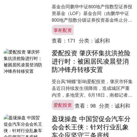
基金合同鹏华中证800地产指数型证券投
资基金（LOF）基金合同（由鹏华中证
800地产指数分级证券投资基金终止分级
运作变更而来）基金管理人：鹏华基金
掌柜配资
管理有限公司基....
查看：
171
分类：
诚利和
爱配投资 肇庆怀集抗洪抢险
进行时：被困居民凌晨登消
防冲锋舟转移安置
受台风“蝴蝶”影响爱配投资，肇庆市怀集
县近日持续发生强降雨，造成城区严重
内涝，多地受灾。6月18日，南都记者获
悉爱配投资，17日零时至18日16时，肇
爱配投资
查看：
98
分类：
诚利和
庆消防救援....
盈珑操盘 中国贸促会汽车分
会会长王侠：针对行业乱象
车企应坚守三条底线