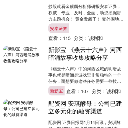
炒股就看金麒麟分析师研报安泰证券，
权威，专业，及时，全面，助您挖掘潜
力主题机会！ 黄金发飙了！ 受外围地缘
政治不稳影响，国际金价近期持续飙
安泰证券
升。今日，现货黄金站上....
查看：
115
分类：
诚利和
新影宝 《燕云十六声》河西
暗涌故事收集攻略分享
《燕云十六声》中的河西区域的明暗故
事也就是暗涌是游戏里非常独特的一个
任务，而想要做这些任务需要一些技
巧，首先是悬泉驿之事新影宝，我们来
新影宝
查看：
107
分类：
诚利和
到坎尔孜的这个传送点，到地....
配资网 安琪酵母：公司已建
立多元化的融资渠道
配资网 证券日报网1月14日讯，安琪酵