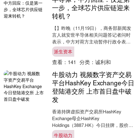
一步，全球芯片供应链迎来
转机？
【】昨晚（11月19日），商务部新闻发
言人就安世半导体相关问题答记者问时
表示，中方对荷方主动暂停行政令表示
欢迎。但也强调暂停仅是第一步，呼吁
派生资本
荷方继续合作，取消干....
查看：
141
分类：
诚利和
牛股动力 视频数字资产交易
平台HashKey Exchange今日
登陆港交所 上市首日盘中破
发
香港持牌虚拟资产交易所HashKey
Exchange母企HashKey
Holdings（3887.HK）今日挂牌，股价开
报6.7港币，较定价6.68元高0.....
牛股动力