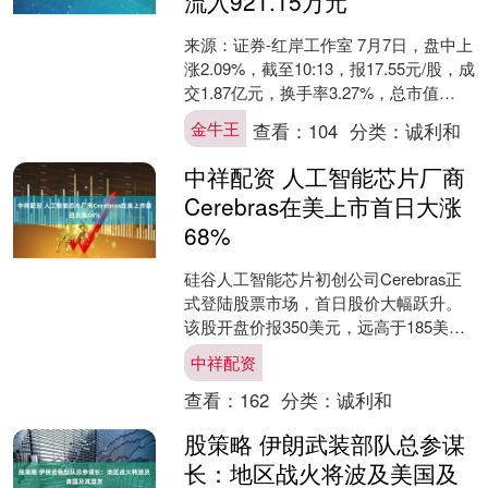
流入921.15万元
来源：证券-红岸工作室 7月7日，盘中上
涨2.09%，截至10:13，报17.55元/股，成
交1.87亿元，换手率3.27%，总市值
57.90亿元。 资金流向方....
金牛王
查看：
104
分类：
诚利和
中祥配资 人工智能芯片厂商
Cerebras在美上市首日大涨
68%
硅谷人工智能芯片初创公司Cerebras正
式登陆股票市场，首日股价大幅跃升。
该股开盘价报350美元，远高于185美元
的发行价，最终收报311.07美元，涨幅
中祥配资
达....
查看：
162
分类：
诚利和
股策略 伊朗武装部队总参谋
长：地区战火将波及美国及