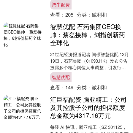
读”2025年冬季卷发布会暨“暖冬阅趣·书
鸿牛配资
香漫山城”系列活....
查看：
205
分类：
诚利和
智慧优配 石药集团CEO换
帅：蔡磊接棒，剑指创新药
全球化
21世纪经济报道记者 闫硕智慧优配 12月
19日，石药集团（01093.HK）发布公告
披露多个核心岗位人事调整，引发行业
广泛关注。 公告显示，张翠龙因工作调
智慧优配
动不....
查看：
149
分类：
诚利和
汇巨福配资 腾亚精工：公司
及其控股子公司的担保额度
总金额为4317.16万元
每经 AI 快讯，腾亚精工（SZ 301125，