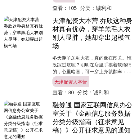
查看：
105
分类：
诚利和
天津配资大本营 乔欣这种身
材真有优势，穿羊羔毛大衣
别人显胖，她却穿出超模气
场
冬天穿羊羔毛大衣，真的像在闯关。谁
没踩过坑呢？明明在店里手摸着软绵绵
的，心里暗喜，可一穿上身就翻车：肩
线垮得像扛了两大包棉花，肚子那块又
天津配资大本营
鼓得像藏了个暖手宝，原本....
查看：
80
分类：
诚利和
融券通 国家互联网信息办公
室关于《金融信息服务数据
分类分级指南（征求意见
稿）》公开征求意见的通知