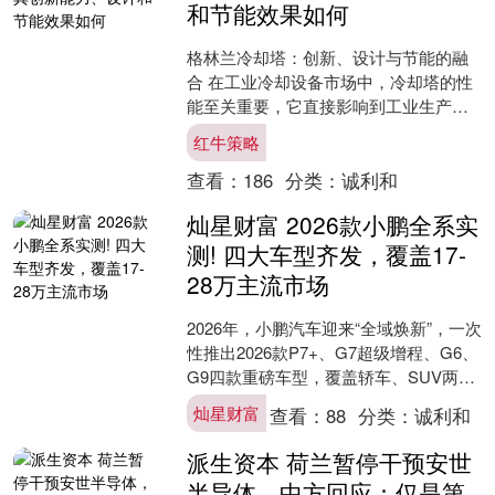
和节能效果如何
格林兰冷却塔：创新、设计与节能的融
合 在工业冷却设备市场中，冷却塔的性
能至关重要，它直接影响到工业生产的
效率和成本。江苏格陵兰传热科技有限
红牛策略
公司生产的格林兰冷却塔....
查看：
186
分类：
诚利和
灿星财富 2026款小鹏全系实
测! 四大车型齐发，覆盖17-
28万主流市场
2026年，小鹏汽车迎来“全域焕新”，一次
性推出2026款P7+、G7超级增程、G6、
G9四款重磅车型，覆盖轿车、SUV两大
核心品类，涵盖超级增程与纯电两种能
灿星财富
查看：
88
分类：
诚利和
源....
派生资本 荷兰暂停干预安世
半导体，中方回应：仅是第