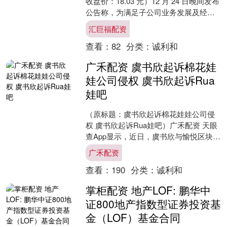
收盘价：18.03 元）12 月 24 日晚间发布
公告称，为满足子公司业务发展及经营
需要，公司拟为全资子公司安徽....
汇巨福配资
查看：
82
分类：
诚利和
广禾配资 虞书欣起诉棉花娃
娃公司侵权 虞书欣起诉Rua
娃吧
（原标题：虞书欣起诉棉花娃娃公司侵
权 虞书欣起诉Rua娃吧）广禾配资 天眼
查App显示，近日，虞书欣与愉悦区块
（杭州）科技有限公司天津分公司、愉
广禾配资
悦区块（杭州）科....
查看：
190
分类：
诚利和
掌柜配资 地产LOF: 鹏华中
证800地产指数型证券投资基
金（LOF）基金合同