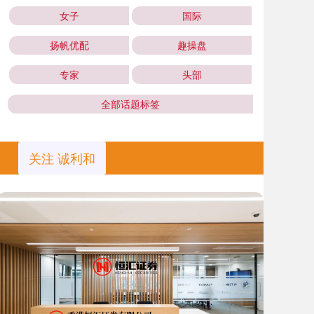
女子
国际
扬帆优配
趣操盘
专家
头部
全部话题标签
关注 诚利和