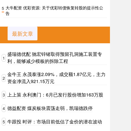
大牛配资 优彩资源: 关于优彩转债恢复转股的提示性公
5
告
最新文章
盛瑞德优配 驰宏锌锗取得预留孔洞施工装置专
1
利，能够减少模板的拆除工程
金牛王 永茂泰涨2.09%，成交额1.87亿元，主力
2
资金净流入921.15万元
上上策 永利澳门：6月已发行股份增加163万股
3
德益配资 煤炭板块震荡走弱，凯瑞德跌停
4
牛跟投 时评：市场目前低估了金价的潜在波动
5