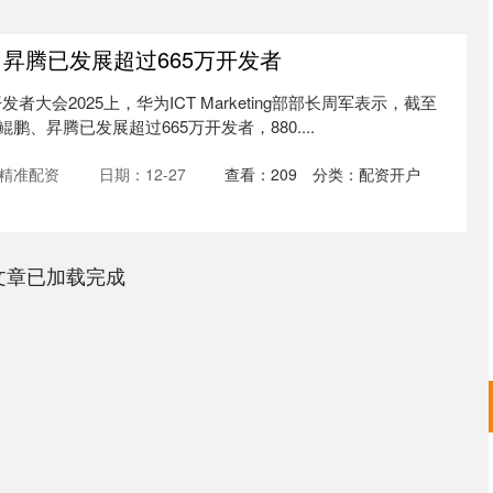
、昇腾已发展超过665万开发者
大会2025上，华为ICT Marketing部部长周军表示，截至
鲲鹏、昇腾已发展超过665万开发者，880....
精准配资
日期：12-27
查看：
209
分类：
配资开户
文章已加载完成
沪深300
4694.44
00.89
1.42%
43.13
0.