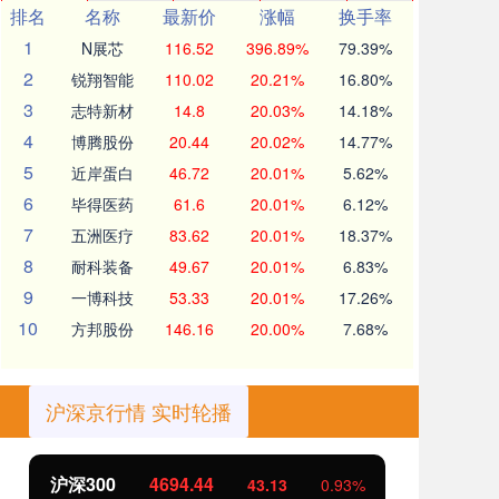
排名
名称
最新价
涨幅
换手率
1
N展芯
116.52
396.89%
79.39%
2
锐翔智能
110.02
20.21%
16.80%
3
志特新材
14.8
20.03%
14.18%
4
博腾股份
20.44
20.02%
14.77%
5
近岸蛋白
46.72
20.01%
5.62%
6
毕得医药
61.6
20.01%
6.12%
7
五洲医疗
83.62
20.01%
18.37%
8
耐科装备
49.67
20.01%
6.83%
9
一博科技
53.33
20.01%
17.26%
10
方邦股份
146.16
20.00%
7.68%
沪深京行情 实时轮播
北证50
1134.24
93%
11.37
1.01%