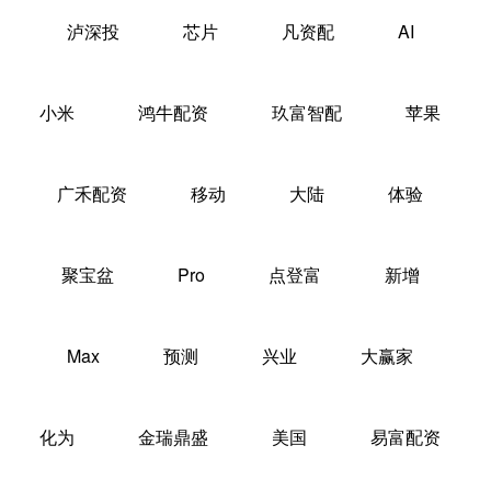
泸深投
芯片
凡资配
AI
小米
鸿牛配资
玖富智配
苹果
广禾配资
移动
大陆
体验
聚宝盆
Pro
点登富
新增
Max
预测
兴业
大赢家
化为
金瑞鼎盛
美国
易富配资