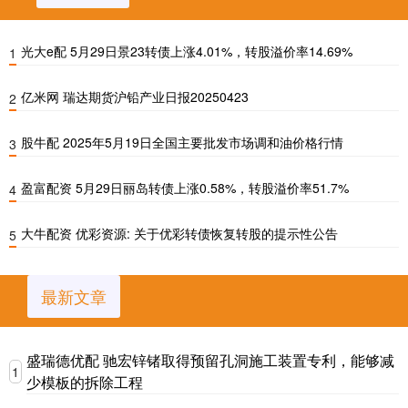
光大e配 5月29日景23转债上涨4.01%，转股溢价率14.69%
1
亿米网 瑞达期货沪铅产业日报20250423
2
股牛配 2025年5月19日全国主要批发市场调和油价格行情
3
盈富配资 5月29日丽岛转债上涨0.58%，转股溢价率51.7%
4
大牛配资 优彩资源: 关于优彩转债恢复转股的提示性公告
5
最新文章
盛瑞德优配 驰宏锌锗取得预留孔洞施工装置专利，能够减
1
少模板的拆除工程