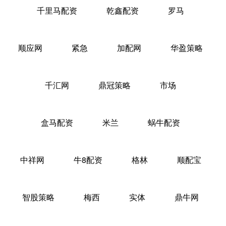
千里马配资
乾鑫配资
罗马
顺应网
紧急
加配网
华盈策略
千汇网
鼎冠策略
市场
盒马配资
米兰
蜗牛配资
中祥网
牛8配资
格林
顺配宝
智股策略
梅西
实体
鼎牛网