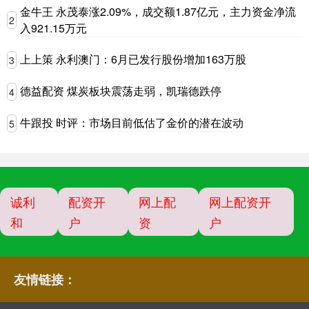
金牛王 永茂泰涨2.09%，成交额1.87亿元，主力资金净流
2
入921.15万元
上上策 永利澳门：6月已发行股份增加163万股
3
德益配资 煤炭板块震荡走弱，凯瑞德跌停
4
牛跟投 时评：市场目前低估了金价的潜在波动
5
诚利
配资开
网上配
网上配资开
和
户
资
户
友情链接：