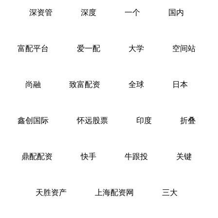
深资管
深度
一个
国内
富配平台
爱一配
大学
空间站
尚融
致富配资
全球
日本
鑫创国际
怀远股票
印度
折叠
鼎配配资
快手
牛跟投
关键
天胜资产
上海配资网
三大