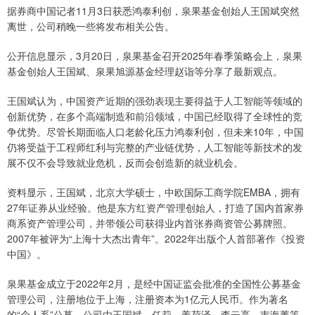
据券商中国记者11月3日获悉鸿泰利创，泉果基金创始人王国斌突然
离世，公司稍晚一些将发布相关公告。
公开信息显示，3月20日，泉果基金召开2025年春季策略会上，泉果
基金创始人王国斌、泉果旭源基金经理赵诣等分享了最新观点。
王国斌认为，中国资产近期的强劲表现主要得益于人工智能等领域的
创新优势，在多个高端制造和前沿领域，中国已经取得了全球性的竞
争优势。尽管长期面临人口老龄化压力鸿泰利创，但未来10年，中国
仍将受益于工程师红利与完整的产业链优势，人工智能等新技术的发
展不仅不会导致就业危机，反而会创造新的就业机会。
资料显示，王国斌，北京大学硕士，中欧国际工商学院EMBA，拥有
27年证券从业经验。他是东方红资产管理创始人，打造了国内首家券
商系资产管理公司，并带领公司获得业内首张券商资管公募牌照。
2007年被评为“上海十大杰出青年”。2022年出版个人首部著作《投资
中国》。
泉果基金成立于2022年2月，是经中国证监会批准的全国性公募基金
管理公司，注册地位于上海，注册资本为1亿元人民币。作为著名
的“个人系”公募，公司由王国斌、任莉、姜荷泽、李云亮、韦海菁等