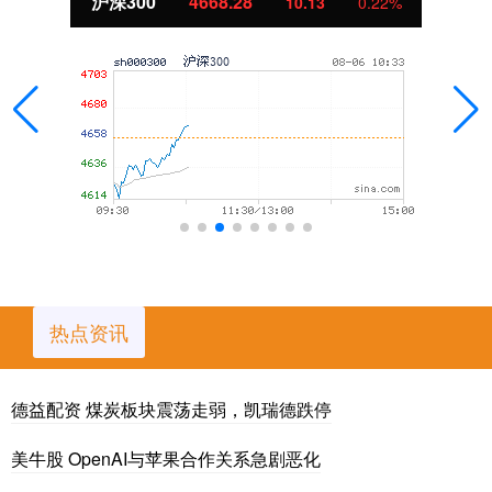
沪深300
4668.28
10.13
0.22%
热点资讯
德益配资 煤炭板块震荡走弱，凯瑞德跌停
美牛股 OpenAI与苹果合作关系急剧恶化