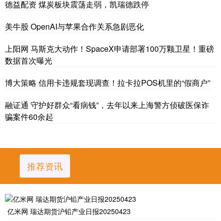
德益配资 煤炭板块震荡走弱，凯瑞德跌停
美牛股 OpenAI与苹果合作关系急剧恶化
上阳网 马斯克大动作！SpaceX申请部署100万颗卫星！重磅
数据首次曝光
博大策略 信用卡违规套现调查！拉卡拉POS机里的“假商户”
融证通 守护好群众“看病钱”，去年以来上海警方侦破医保诈
骗案件60余起
推荐资讯
亿米网 瑞达期货沪铅产业日报20250423