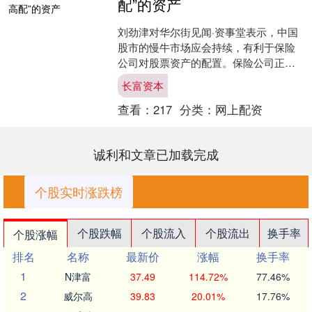
配”的资产
刘劲津对华尔街见闻·资事堂表示，中国
股市的慢牛市场应会持续，有利于保险
公司对股票资产的配置。保险公司正逐
步加大对权益资产的投入，配置比例在
长富资本
提高长富资本，对其整体....
查看：
217
分类：
网上配资
诚利和文章已加载完成
个股实时涨跌榜
个股跌幅
个股流入
个股流出
换手率
个股涨幅
排名
名称
最新价
涨幅
换手率
1
N津富
37.49
114.72%
77.46%
2
威尔高
39.83
20.01%
17.76%