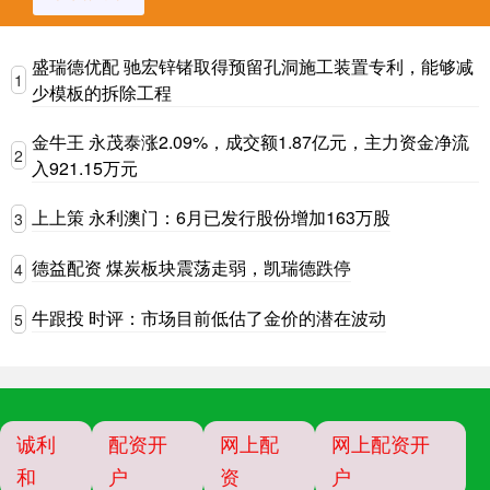
盛瑞德优配 驰宏锌锗取得预留孔洞施工装置专利，能够减
1
少模板的拆除工程
金牛王 永茂泰涨2.09%，成交额1.87亿元，主力资金净流
2
入921.15万元
上上策 永利澳门：6月已发行股份增加163万股
3
德益配资 煤炭板块震荡走弱，凯瑞德跌停
4
牛跟投 时评：市场目前低估了金价的潜在波动
5
诚利
配资开
网上配
网上配资开
和
户
资
户