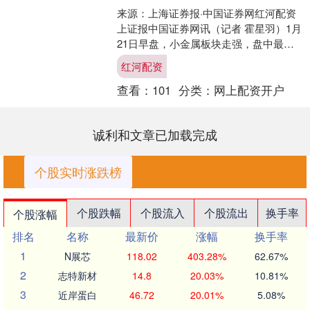
来源：上海证券报·中国证券网红河配资
上证报中国证券网讯（记者 霍星羽）1月
21日早盘，小金属板块走强，盘中最大
涨幅达3.39%。个股方面，中钨高新涨
红河配资
停，翔鹭钨....
查看：
101
分类：
网上配资开户
诚利和文章已加载完成
个股实时涨跌榜
个股跌幅
个股流入
个股流出
换手率
个股涨幅
排名
名称
最新价
涨幅
换手率
1
N展芯
118.02
403.28%
62.67%
2
志特新材
14.8
20.03%
10.81%
3
近岸蛋白
46.72
20.01%
5.08%