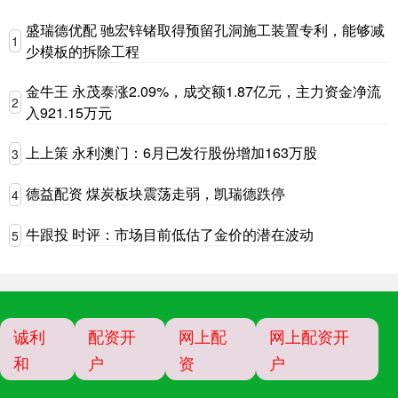
盛瑞德优配 驰宏锌锗取得预留孔洞施工装置专利，能够减
1
少模板的拆除工程
金牛王 永茂泰涨2.09%，成交额1.87亿元，主力资金净流
2
入921.15万元
上上策 永利澳门：6月已发行股份增加163万股
3
德益配资 煤炭板块震荡走弱，凯瑞德跌停
4
牛跟投 时评：市场目前低估了金价的潜在波动
5
诚利
配资开
网上配
网上配资开
和
户
资
户