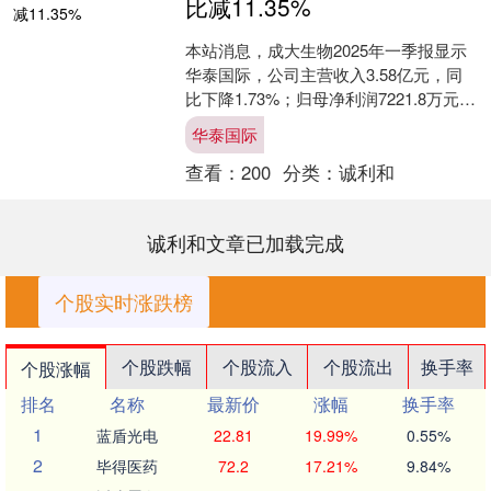
比减11.35%
本站消息，成大生物2025年一季报显示
华泰国际，公司主营收入3.58亿元，同
比下降1.73%；归母净利润7221.8万元，
同比下降11.35%；扣非净利润625....
华泰国际
查看：
200
分类：
诚利和
诚利和文章已加载完成
个股实时涨跌榜
个股跌幅
个股流入
个股流出
换手率
个股涨幅
排名
名称
最新价
涨幅
换手率
1
蓝盾光电
22.81
19.99%
0.55%
2
毕得医药
72.2
17.21%
9.84%