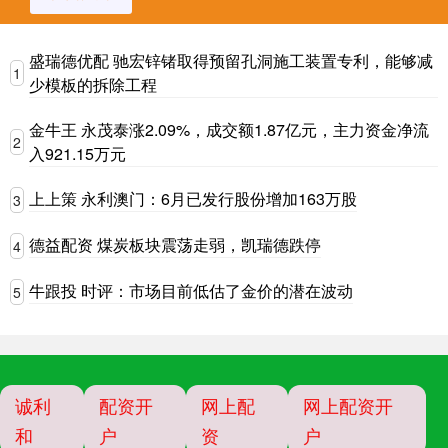
盛瑞德优配 驰宏锌锗取得预留孔洞施工装置专利，能够减
1
少模板的拆除工程
金牛王 永茂泰涨2.09%，成交额1.87亿元，主力资金净流
2
入921.15万元
上上策 永利澳门：6月已发行股份增加163万股
3
德益配资 煤炭板块震荡走弱，凯瑞德跌停
4
牛跟投 时评：市场目前低估了金价的潜在波动
5
诚利
配资开
网上配
网上配资开
和
户
资
户