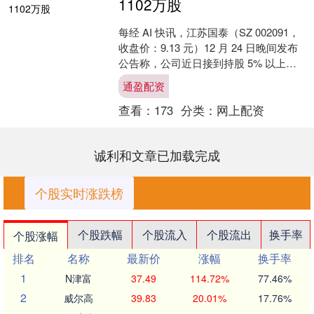
1102万股
每经 AI 快讯，江苏国泰（SZ 002091，
收盘价：9.13 元）12 月 24 日晚间发布
公告称，公司近日接到持股 5% 以上股
东张家港保税区盛泰投资有限....
通盈配资
查看：
173
分类：
网上配资
诚利和文章已加载完成
个股实时涨跌榜
个股跌幅
个股流入
个股流出
换手率
个股涨幅
排名
名称
最新价
涨幅
换手率
1
N津富
37.49
114.72%
77.46%
2
威尔高
39.83
20.01%
17.76%