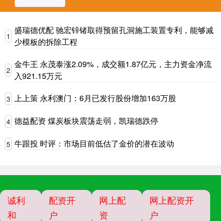
盛瑞德优配 驰宏锌锗取得预留孔洞施工装置专利，能够减
1
少模板的拆除工程
金牛王 永茂泰涨2.09%，成交额1.87亿元，主力资金净流
2
入921.15万元
上上策 永利澳门：6月已发行股份增加163万股
3
德益配资 煤炭板块震荡走弱，凯瑞德跌停
4
牛跟投 时评：市场目前低估了金价的潜在波动
5
诚利
配资开
网上配
网上配资开
和
户
资
户