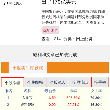
出了170亿美元
美国银行表示，在美国总统唐纳德·特朗
普威胁因格陵兰问题对部分欧洲国家加
征关税的一周里优配速至，美股资金流
出接近170亿美元。与此同时，该行在一
优配速至
份援引EPFR G....
查看：
214
分类：
网上配资
诚利和文章已加载完成
个股实时涨跌榜
个股跌幅
个股流入
个股流出
换手率
个股涨幅
排名
名称
最新价
涨幅
换手率
1
N展芯
116.52
396.89%
79.39%
2
锐翔智能
110.02
20.21%
16.80%