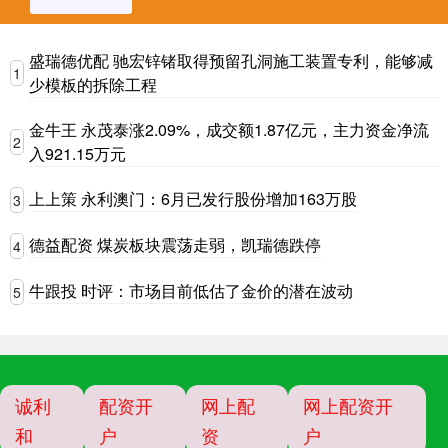
盛瑞德优配 驰宏锌锗取得预留孔洞施工装置专利，能够减
1
少模板的拆除工程
金牛王 永茂泰涨2.09%，成交额1.87亿元，主力资金净流
2
入921.15万元
上上策 永利澳门：6月已发行股份增加163万股
3
德益配资 煤炭板块震荡走弱，凯瑞德跌停
4
牛跟投 时评：市场目前低估了金价的潜在波动
5
诚利
配资开
网上配
网上配资开
和
户
资
户